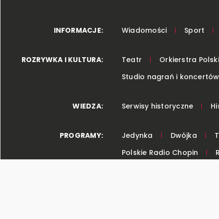
INFORMACJE
:
Wiadomości
Sport
ROZRYWKA I KULTURA
:
Teatr
Orkierstra Pols
Studio nagrań i koncertó
WIEDZA
:
Serwisy historyczne
Hi
PROGRAMY
:
Jedynka
Dwójka
T
Polskie Radio Chopin
Radiowe Centrum Kultury 
INNE
:
Częstotliwości
Przerw
Procedura dokonywania z