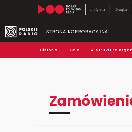
Jedynka
Dwójka
Kanały in
STRONA KORPORACYJNA
Serwisy hi
Historia
Cele
Struktura orga
RCKL
Zamówienia