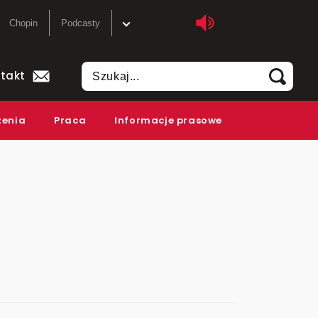
Chopin
Podcasty
ka
Sklep
takt
tliwości
Szkolenia
zenia
Praca
Informacje prasowe
y do słuchania
Akademia radiowa