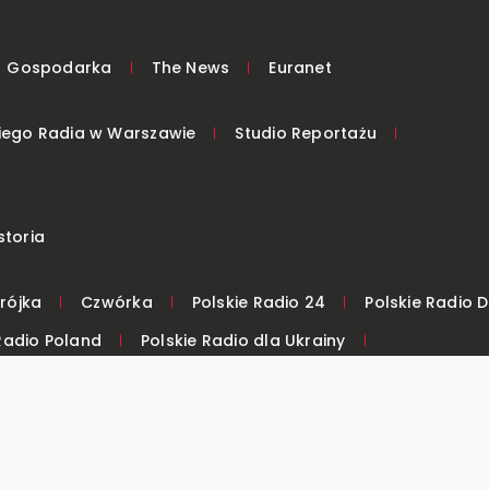
Gospodarka
The News
Euranet
kiego Radia w Warszawie
Studio Reportażu
w
storia
rójka
Czwórka
Polskie Radio 24
Polskie Radio 
Radio Poland
Polskie Radio dla Ukrainy
Ludowej
Polskie Radio Kierowców
Polskieradio.pl
y w nadawaniu
głoszeń naruszeń prawa i podejmowania działań następcz