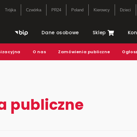
Trójka
Czwórka
PR24
Poland
Kierowcy
Dzieci
ternetowe
Studio reportażu i
Ramów
Dane osobowe
Sklep
Kon
dokumentu Polskiego
radia
storyczne
Teatr Polskiego Radia
Często
nizacyjna
O nas
Zamówienia publiczne
Ogłos
Orkiestra Polskiego
Lektur
Radia w Warszawie
 publiczne