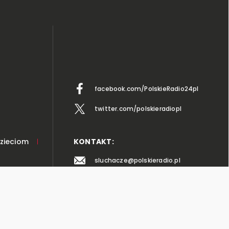
facebook.com/PolskieRadio24pl
twitter.com/polskieradiopl
KONTAKT:
Dzieciom
sluchacze@polskieradio.pl
al. Niepodległości 77/85
00-977 Warszawa
ych