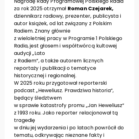
Nagrodę Rady Programowej Polskiego Radia
za rok 2025 otrzymał
Roman Czejarek,
dziennikarz radiowy, prezenter, publicysta i
autor książek, od lat związany z Polskim
Radiem. Znany głównie
z wieloletniej pracy w Programie 1 Polskiego
Radia, jest głosem i współtwórcą kultowej
audycji „Lato
z Radiem”, a także autorem licznych
reportaży i publikacji o tematyce
historycznej i regionalnej.
W 2025 roku przygotował reporterski
podcast „Heweliusz. Prawdziwa historia”,
będący śledztwem
w sprawie katastrofy promu „Jan Heweliusz”
z 1993 roku. Jako reporter relacjonował tą
tragedię
w dniu jej wydarzenia i po latach powrócił do
tematu, odkrywając nieznane fakty i