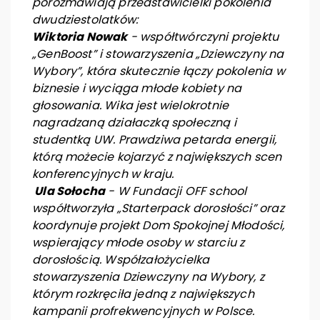
porozmawiają przedstawicielki pokolenia
dwudziestolatków:
Wiktoria Nowak
- współtwórczyni projektu
„GenBoost” i stowarzyszenia „Dziewczyny na
Wybory”, która skutecznie łączy pokolenia w
biznesie i wyciąga młode kobiety na
głosowania. Wika jest wielokrotnie
nagradzaną działaczką społeczną i
studentką UW. Prawdziwa petarda energii,
którą możecie kojarzyć z największych scen
konferencyjnych w kraju.
Ula Sołocha
- W Fundacji OFF school
współtworzyła „Starterpack dorosłości” oraz
koordynuje projekt Dom Spokojnej Młodości,
wspierający młode osoby w starciu z
dorosłością. Współzałożycielka
stowarzyszenia Dziewczyny na Wybory, z
którym rozkręciła jedną z największych
kampanii profrekwencyjnych w Polsce.